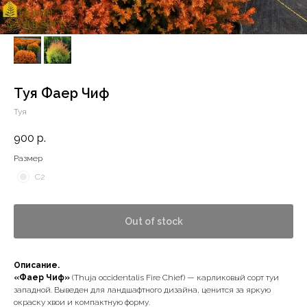
Туя Фаер Чиф
Туя
900
р.
Размер
С2
Out of stock
Описание.
«Фаер Чиф»
(Thuja occidentalis Fire Chief) — карликовый сорт туи
западной. Выведен для ландшафтного дизайна, ценится за яркую
окраску хвои и компактную форму.