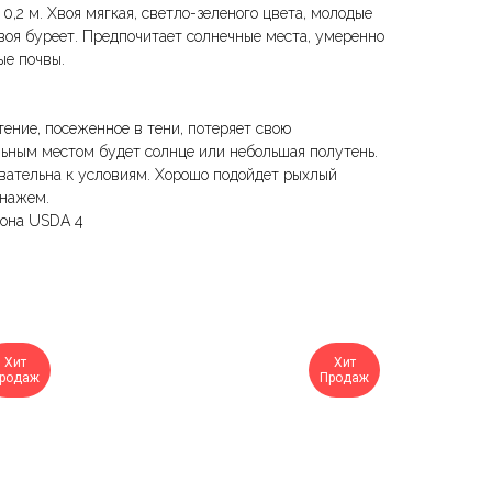
0,2 м. Хвоя мягкая, светло-зеленого цвета, молодые
воя буреет. Предпочитает солнечные места, умеренно
ые почвы.
тение, посеженное в тени, потеряет свою
льным местом будет солнце или небольшая полутень.
вательна к условиям. Хорошо подойдет рыхлый
енажем.
Зона USDA 4
Хит
Хит
родаж
Продаж