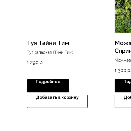
Туя Тайни Тим
Можж
Спри
Туя западная (Тини Тим)
Можжеве
1 290
р.
1 300
р
Подробнее
По
Добавить в корзину
Доб