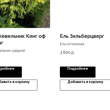
евельник Кинг оф
Ель Зильберцверг
нг
Ель ситхинская
льник средний
3 600
р.
.
дробнее
Подробнее
авить в корзину
Добавить в корзину