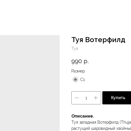
Туя Вотерфилд
Туя
990
р.
Размер
С1
Купить
Описание.
Туя западная Вотерфилд (Thuja 
растущий шаровидный хвойный 