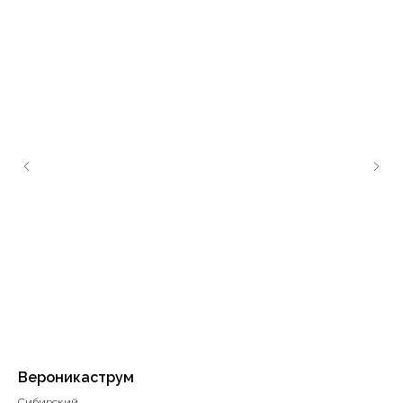
Вероникаструм
Гр
Сибирский