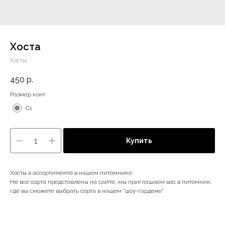
Хоста
Хосты
450
р.
Размер конт
C1
Купить
Хосты в ассортименте в нашем питомнике.
Не все сорта представлены на сайте, мы приглашаем вас в питомник,
где вы сможете выбрать сорта в нашем "шоу-гардене"