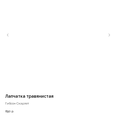
Лапчатка травянистая
Оч
Гибсон Скарлет
№4
690
р.
550