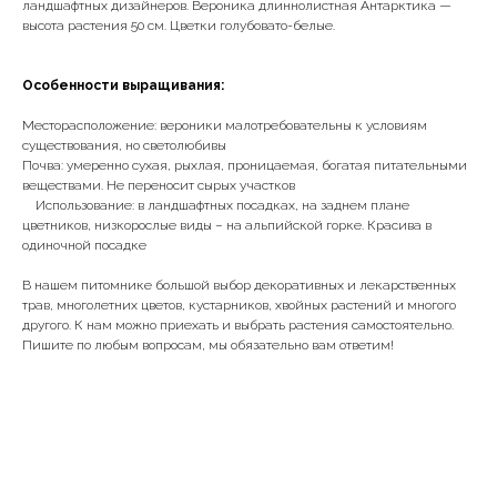
ландшафтных дизайнеров. Вероника длиннолистная Антарктика —
высота растения 50 см. Цветки голубовато-белые.
Особенности выращивания:
Месторасположение: вероники малотребовательны к условиям
существования, но светолюбивы
Почва: умеренно сухая, рыхлая, проницаемая, богатая питательными
веществами. Не переносит сырых участков
⠀ Использование: в ландшафтных посадках, на заднем плане
цветников, низкорослые виды – на альпийской горке. Красива в
одиночной посадке
В нашем питомнике большой выбор декоративных и лекарственных
трав, многолетних цветов, кустарников, хвойных растений и многого
другого. К нам можно приехать и выбрать растения самостоятельно.
Пишите по любым вопросам, мы обязательно вам ответим!