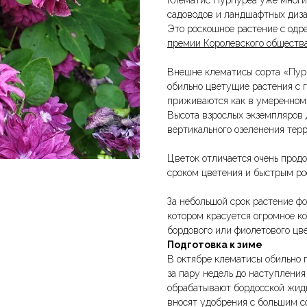
Клематис Пурпуреа уже многи
садоводов и ландшафтных диза
Это роскошное растение с од
премии Королевского обществ
Внешне клематисы сорта «Пурп
обильно цветущие растения с г
приживаются как в умеренном,
Высота взрослых экземпляров д
вертикального озеленения терр
Цветок отличается очень про
сроком цветения и быстрым ро
За небольшой срок растение фо
котором красуется огромное ко
бордового или фиолетового цве
Подготовка к зиме
В октябре клематисы обильно 
за пару недель до наступления
обрабатывают бордосской жид
вносят удобрения с большим с