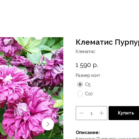
Клематис Пурпу
Клематис
1 590
р.
Размер конт
С5
С10
Купить
Описание: