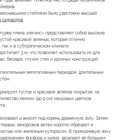
е годы занимает почетное место среди любимчиков
йнеров.
ревесневшими стеблями было удостоено высшей
а садоводов
.
уреа плена элеганс» представляют собой высокие
устой красивой зеленью, которые отлично
 так и в субтропическом климате.
остигает 3 м, что позволяет использовать их для
ас, беседок, глухих стен и арочных конструкций.
должительным вегетативным периодом, длительным
стом.
рмирует густое и красивое зелёное покрытие, на
личество мелких (до 9 см) махровых цветков
та.
поливают и вносят под корень древесную золу. Затем
 первых заморозков ветви коротко обрезают и
костью или железным купоросом. В прикорневую зону
одержанием фосфора и калия, засыпают её большим