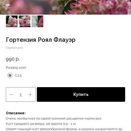
Гортензия Роял Флауэр
Гортензия
990
р.
Размер конт
С2.5
Купить
Описание:
Очень необычная по своей осенней расцветке гортензия.
Куст среднего размера, её высота 0,9 - 1 м.
Имеет пышный куст веерообразной формы, в ширину разрастается до