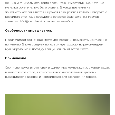
0,8 - 0,9 м. Уникальность сорта в том, что он имеет пышные, крупные
метелки ослепительно белого цвета. В конце цветения на
чашелистиках появляется широкая ярко-розовая кайма, невероятно
красивого оттенка, а серединка остается бело-зеленой. Размер
соцветия: 20-25 см. Цветёт с июля по сентябрь.
Особенности выращивания:
Предпочитает солнечные места для посадки, но может мириться и с
полутенью. В зоне средней полосы зимует хорошо, но рекомендуем
мульчирование и посадку в защищённом от ветра месте.
Применение:
Сорт используют в групповых и одиночных композициях, в малых садах
в качестве солитера, в композициях с многолетними цветами,
выращивают в вазонах и контейнерах для озеленения террас.