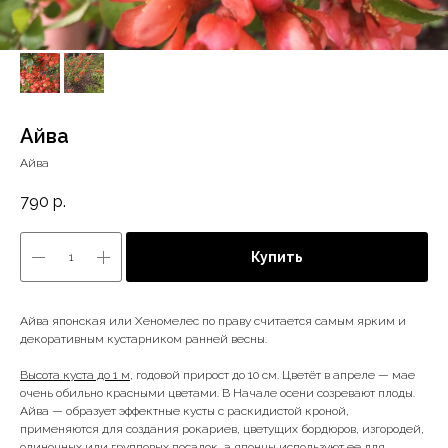
Айва
Айва
790
р.
Купить
Айва японская или Хеномелес по праву считается самым ярким и
декоративным кустарником ранней весны.
Высота куста до 1 м
, годовой прирост до 10 см. Цветёт в апреле — мае
очень обильно красными цветами. В Начале осени созревают плоды.
Айва — образует эффектные кусты с раскидистой кроной,
применяются для создания рокариев, цветущих бордюров, изгородей,
одиночных или групповых посадок, а японцы используют ее для