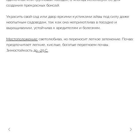
создания прекрасных бонсай.
Украсить свой сад или двор яркими кустиками айвы под силу даже
неопытным садоводам, так как она неприхотлива в посадке и
выращивании, устойчива к вредителям и болезням.
Местоположение:
светолюбива, но переносит легкое затенение. Почва:
предпочитает легкие, кислые, богатые перегноем почвы.
Зимостойкость
до -29 С.