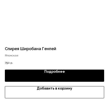
Спирея Широбана Генпей
Го
Японская
Ме
790
р.
990
Подробнее
Добавить в корзину