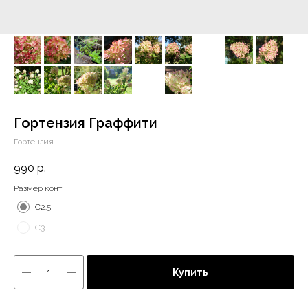
Гортензия Граффити
Гортензия
990
р.
Размер конт
С2.5
С3
Купить