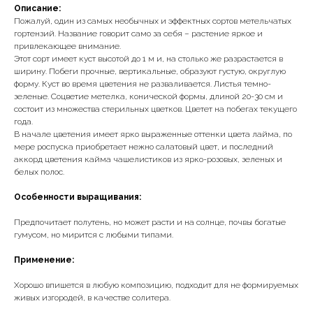
Описание:
Пожалуй, один из самых необычных и эффектных сортов метельчатых
гортензий. Название говорит само за себя – растение яркое и
привлекающее внимание.
Этот сорт имеет куст высотой до 1 м и, на столько же разрастается в
ширину. Побеги прочные, вертикальные, образуют густую, округлую
форму. Куст во время цветения не разваливается. Листья темно-
зеленые. Соцветие метелка, конической формы, длиной 20-30 см и
состоит из множества стерильных цветков. Цветет на побегах текущего
года.
В начале цветения имеет ярко выраженные оттенки цвета лайма, по
мере роспуска приобретает нежно салатовый цвет, и последний
аккорд цветения кайма чашелистиков из ярко-розовых, зеленых и
белых полос.
Особенности выращивания:
Предпочитает полутень, но может расти и на солнце, почвы богатые
гумусом, но мирится с любыми типами.
Применение:
Хорошо впишется в любую композицию, подходит для не формируемых
живых изгородей, в качестве солитера.