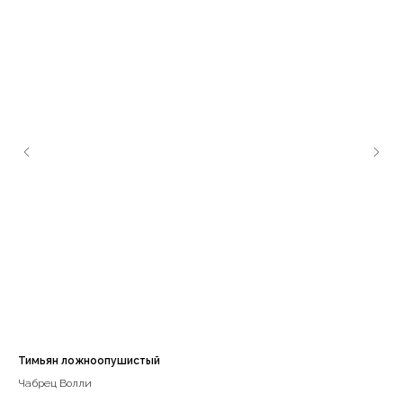
Тимьян ложноопушистый
Хо
Чабрец Волли
Ми