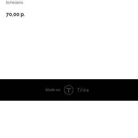
Echeveria
70,00
р.
Купить
Tilda
Made on